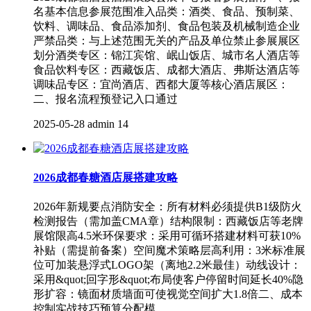
名基本信息‌参展范围‌‌准入品类‌：酒类、食品、预制菜、
饮料、调味品、食品添加剂、食品包装及机械制造企业‌
严禁品类‌：与上述范围无关的产品及单位禁止参展‌展区
划分‌‌酒类专区‌：锦江宾馆、岷山饭店、城市名人酒店等‌
食品饮料专区‌：西藏饭店、成都大酒店、弗斯达酒店等‌
调味品专区‌：宜尚酒店、西都大厦等‌核心酒店展区‌：
二、报名流程‌预登记入口‌通过
2025-05-28
admin
14
2026成都春糖酒店展搭建攻略
2026年新规要点消防安全：所有材料必须提供B1级防火
检测报告（需加盖CMA章）结构限制：西藏饭店等老牌
展馆限高4.5米环保要求：采用可循环搭建材料可获10%
补贴（需提前备案）空间魔术策略层高利用：3米标准展
位可加装悬浮式LOGO架（离地2.2米最佳）动线设计：
采用&quot;回字形&quot;布局使客户停留时间延长40%隐
形扩容：镜面材质墙面可使视觉空间扩大1.8倍二、成本
控制实战技巧预算分配模