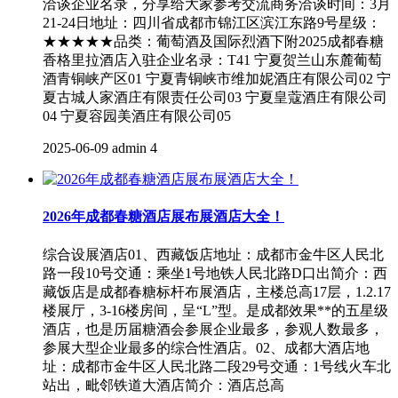
洽谈企业名录，分享给大家参考交流商务洽谈时间：3月
21-24日地址：四川省成都市锦江区滨江东路9号星级：
★★★★★品类：葡萄酒及国际烈酒下附2025成都春糖
香格里拉酒店入驻企业名录：T41 宁夏贺兰山东麓葡萄
酒青铜峡产区01 宁夏青铜峡市维加妮酒庄有限公司02 宁
夏古城人家酒庄有限责任公司03 宁夏皇蔻酒庄有限公司
04 宁夏容园美酒庄有限公司05
2025-06-09
admin
4
2026年成都春糖酒店展布展酒店大全！
综合设展酒店01、西藏饭店地址：成都市金牛区人民北
路一段10号交通：乘坐1号地铁人民北路D口出简介：西
藏饭店是成都春糖标杆布展酒店，主楼总高17层，1.2.17
楼展厅，3-16楼房间，呈“L”型。是成都效果**的五星级
酒店，也是历届糖酒会参展企业最多，参观人数最多，
参展大型企业最多的综合性酒店。02、成都大酒店地
址：成都市金牛区人民北路二段29号交通：1号线火车北
站出，毗邻铁道大酒店简介：酒店总高