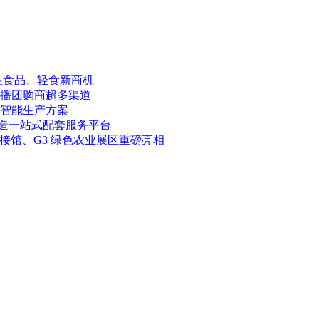
能性食品、轻食新商机
播团购商超多渠道
路智能生产方案
打造一站式配套服务平台
连接馆、G3 绿色农业展区重磅亮相