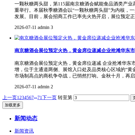
一颗秋糖两头甜，第115届南京糖酒会赋能食品酒类产业
重举行。本届秋季糖酒会以“一颗秋糖两头甜”为内核，
发展。目前，展会招商工作已率先火热开启，展位预定正
2026-07-11
admin
3
南京糖酒会展位预定火热，黄金席位递减企业抢滩华东市
南京糖酒会展位预定火热，黄金席位递减 企业抢滩华东市
增，位于主通道两侧、展馆入口处及品类核心区域的“黄
市场制高点的商机争夺战，已悄然打响。金秋十月，再启
2026-07-11
admin
2
...
上一页
1
2
3
4
5
6
7
71
下一页
转至第
加载更多
新闻动态
新闻资讯