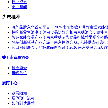
行业资讯
企业新闻
为您推荐
海外品牌入华首选平台！2026 南京秋糖 6 号馆发掘功
拥抱新零售浪潮！休闲食品矩阵亮相南京糖酒会，赋能直
智造赋能食品产业！南京秋糖 9 号食品机械馆呈现全链
包装创新驱动产业升级！南京糖酒会 G1 包装供应链馆
从田间到展会，地标农品新舞台！2026 南京糖酒会 2A 
关于南京糖酒会
展会简介
组织单位
展商中心
参展须知
展位预订流程
如何到达展馆