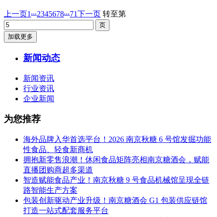
...
...
上一页
1
2
3
4
5
6
7
8
71
下一页
转至第
加载更多
新闻动态
新闻资讯
行业资讯
企业新闻
为您推荐
海外品牌入华首选平台！2026 南京秋糖 6 号馆发掘功能
性食品、轻食新商机
拥抱新零售浪潮！休闲食品矩阵亮相南京糖酒会，赋能
直播团购商超多渠道
智造赋能食品产业！南京秋糖 9 号食品机械馆呈现全链
路智能生产方案
包装创新驱动产业升级！南京糖酒会 G1 包装供应链馆
打造一站式配套服务平台