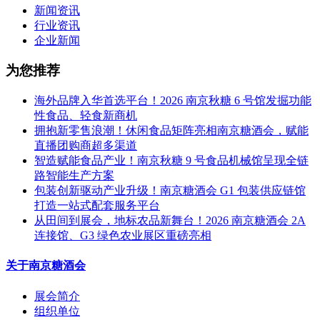
新闻资讯
行业资讯
企业新闻
为您推荐
海外品牌入华首选平台！2026 南京秋糖 6 号馆发掘功能
性食品、轻食新商机
拥抱新零售浪潮！休闲食品矩阵亮相南京糖酒会，赋能
直播团购商超多渠道
智造赋能食品产业！南京秋糖 9 号食品机械馆呈现全链
路智能生产方案
包装创新驱动产业升级！南京糖酒会 G1 包装供应链馆
打造一站式配套服务平台
从田间到展会，地标农品新舞台！2026 南京糖酒会 2A
连接馆、G3 绿色农业展区重磅亮相
关于南京糖酒会
展会简介
组织单位