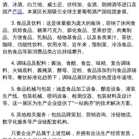
酒、冰酒、白兰地、威士忌、伏特加、金酒、朗姆酒等进口及
国产
产品
。本展区长期吸引全球主要葡萄酒产国组团参展。
3. 食品及饮料：这是体量极为庞大的板块，容纳了休闲食
品、烘焙食品、糖果巧克力、膨化食品、坚果炒货、肉禽制
品、方便食品、乳制品、植物基食品，以及各类果汁、茶饮、
咖啡、功能性饮料、饮用水等。近年来，预制菜、冷冻食品、
自热食品等新消费品类占比持续攀升。
4. 调味品及配料：酱油、食醋、食盐、味精、复合调味
料、火锅底料、酱腌菜、酵母、淀粉、食品添加剂与食品原辅
料等。餐饮标准化趋势下，调味品展区的商业热度连年递增。
5. 食品机械与包装：涵盖食品加工设备、酿造设备、灌装
生产线、包装机械、喷码设备、检测仪器、包装材料及设计
等。这一展区为生产企业提供了“一站购齐”的技术解决方案。
6. 其他相关服务：包括品牌策划、营销咨询、冷链物流、
数字化服务等产业链配套机构。
只要企业产品属于上述范畴，并拥有合法生产经营资质，