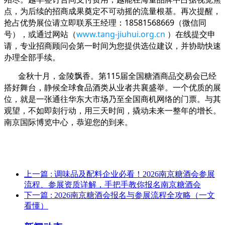
点，为后续的招商成果奠定不可动摇的流量根基。再次提醒，
抢占优势展位请立即联系王经理：18581568669（微信同
号），或通过网站（
www.tang-jiuhui.org.cn
）在线提交申
请，专业招商顾问会第一时间为您提供选位建议，并协助快速
办理全部手续。
金秋十月，金陵飘香。第115届全国糖酒商品交易会已经
搭好舞台，静候全球食品酒类从业者共襄盛举。一个优质的展
位，就是一张通往华东大市场乃至全国商机网络的门票。与其
观望，不如即刻行动，用三天时间，撬动未来一整年的增长。
南京国际博览中心，恭迎您的到来。
上一篇
: 调味品及配料企业必看！2026南京糖酒会参展
流程、参展资质详解，手把手教你报名南京糖酒会
下一篇
: 2026南京糖酒会报名与参展流程全攻略（一文
看懂）