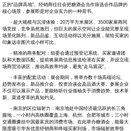
正的“品牌高地”。经销商往往会把糖酒会当作筛选合作品牌的
核心场景，参展即是对企业实力的一种背书。
- 超大规模与沉浸体验：20万平方米展区、3500家展商同
场竞技，竞争虽然激烈，但巨大的展示空间让企业能完整呈现
场景化陈列，新品品鉴、互动活动得以充分施展，留给买家的
印象远非图片或小样可比。
- 精准的商务配对：组委会通过预登记系统、买家邀请团
队和大数据匹配，提前将展商信息推送给潜在买家，并设立现
场商贸洽谈区，推动高效率约谈，避免“走马观花”。
- 丰富的配套活动：展会期间，将举办数十场高端论坛、
趋势发布会、新品推介会、投资洽谈会及品酒大赛。参展企业
不仅可以展示产品，更能聆听行业领袖关于消费趋势、技术革
新、渠道变革的真知灼见。
- 南京的区位辐射力：南京地处中国经济最活跃的长三角
腹地，一小时内高铁圈覆盖上海、杭州、合肥等城市，三小时
交通圈囊括中国最富庶的消费市场。在此举办糖酒会，能最大
限度吸引华东优质经销商和终端买家到场，市场辐射效率惊