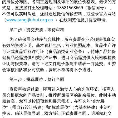
的展位分布图、各馆主题规划及详细的展位价格表。最快的方
式是，直接拨打王经理电话：18581568669（微信同号），
不仅可以实时沟通，还能通过微信传输资料，或登录官方网站
（
www.tang-jiuhui.org.cn
）在线浏览信息并提交申请。
第二步：提交资质，等待审核
为了确保展会秩序与合规性，所有参展企业必须提供真实
有效的资质证明。基本资料包括：营业执照副本、食品生产许
可证或食品经营许可证（食品酒类企业必备），特殊产品如保
健食品还需提供相关批准证书，进口商品需提供入境检验检疫
证明与报关单。请将上述文件电子版随申请表一并提交。组委
会审核团队将及时核验，资质不符者将不予通过。
第三步：挑选展位，签订合同
资质审核通过后，即可进入激动人心的选位环节。招商人
员会根据您的产品类别，推荐所属展区的剩余展位。此时主动
权较高，您可以按照预算和展示需求，在可选的“光地展
位”（需自行设计搭建）和“标准展位”（含基本搭建）中进行
挑选。确认展位号后，双方签订正式参展合同，明晰权利义