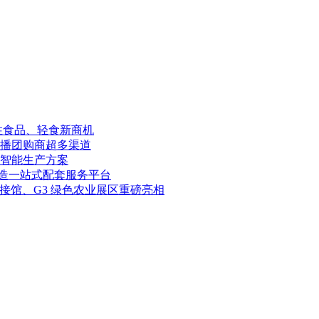
能性食品、轻食新商机
播团购商超多渠道
路智能生产方案
打造一站式配套服务平台
连接馆、G3 绿色农业展区重磅亮相