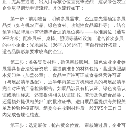
止，尤其主通道、出入口等核心位置竞争激烈，建议绿色农业
企业尽早启动申请流程。具体流程如下：
第一步：前期准备，明确参展需求。 企业首先需确定参展
品类（如有机农产品、绿色食材、功能性食品原料等），结合
预算和品牌展示需求选择合适的展位类型——标准展位（通常
9平方米）配备展板、桌椅、照明等基础设施，适合首次参展
的中小企业；光地展位（36平方米起订）需自行设计搭建，
适合品牌形象要求较高的企业。
第二步：准备资质材料，确保审核顺利。 绿色农业企业参
展需具备合法经营资质，需提前准备的材料包括：营业执照副
本复印件（加盖公章）、食品生产许可证或食品经营许可证
（与展品清单匹配）、近半年内第三方机构出具的与展品清单
完全对应的产品检验报告。如展品涉及有机认证、绿色食品认
证或地理标志，还需提供相关认证证书。若涉及保健食品类，
还需额外提供相关部门的批准证书。进口展品需提供海关报关
单及检验检疫证明。组委会在收到材料后一般3至5个工作日
内完成合规性核查。
第三步：选定展位，抢占黄金位置。 审核通过后，企业可