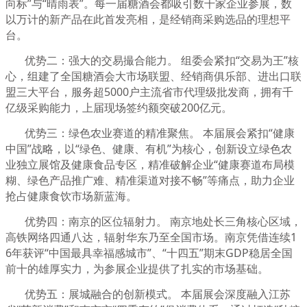
向标”与“晴雨表”。每一届糖酒会都吸引数千家企业参展，数
以万计的新产品在此首发亮相，是经销商采购选品的理想平
台。
优势二：强大的交易撮合能力。 组委会紧扣“交易为王”核
心，组建了全国糖酒会大市场联盟、经销商俱乐部、进出口联
盟三大平台，服务超5000户主流省市代理级批发商，拥有千
亿级采购能力，上届现场签约额突破200亿元。
优势三：绿色农业赛道的精准聚焦。 本届展会紧扣“健康
中国”战略，以“绿色、健康、有机”为核心，创新设立绿色农
业独立展馆及健康食品专区，精准破解企业“健康赛道布局模
糊、绿色产品推广难、精准渠道对接不畅”等痛点，助力企业
抢占健康食饮市场新蓝海。
优势四：南京的区位辐射力。 南京地处长三角核心区域，
高铁网络四通八达，辐射华东乃至全国市场。南京凭借连续1
6年获评“中国最具幸福感城市”、“十四五”期末GDP稳居全国
前十的雄厚实力，为参展企业提供了扎实的市场基础。
优势五：展城融合的创新模式。 本届展会深度融入江苏