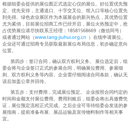
根据组委会提供的展位图正式选定心仪的展位。好位置优先预
定、优先安排，主通道口、十字交叉位、馆入口等核心位置先
到先得。绿色农业展区作为本届展会的新兴热点，其优势位置
尤为紧俏，目前展位招商工作已经开启，展位火热预定中，抢
占优势展位请尽快联系王经理：18581568669（微信同号）
或者通过网站（
www.tang-jiuhui.org.cn
）在线申请展位。
企业还可通过招商专员获取最新展位布局信息，初步确定意向
位置。
第四步：签订合同，确认双方权利义务。 展位选定后，组
委会将与企业签订正式的参展合同，明确展位费用、参展细
则、双方权利义务等内容。企业需仔细阅读合同条款，确认无
误后加盖公章并回传。
第五步：支付费用，完成展位预定。 企业按照合同约定的
时间和金额支付展位费用。费用到账后，组委会将出具缴费凭
证，展位预定流程正式完成。之后企业可等待组委会发送的参
展指南，提前准备布展、展品运输及宣传物料制作等相关事
宜。