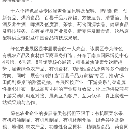
十六个特色品类专区涵盖食品原料及配料、智能制造、创
新食品、烘焙食品、百县千品万家福、方便速食、清香酒、黄
酒及养生酒、啤酒及低度酒、茶饮、药食同源饮品、健康食品
及科技服务、自有品牌及产业服务、新零售及新渠道、饮品原
配料供应链以及中国食品科技成果展。
绿色农业展区是本届展会的一大亮点。该展区专为绿色、
有机农产品及食材供应商量身打造，分布于南京国际博览中心
4号馆、6号馆、8号馆等核心展馆，精准聚焦健康食饮新趋
势，涵盖绿色农产品、有机食材、功能性食品原料等多个细分
方向。同时，展会特别打造“百县千品万家福”专区，推动“从
田间到餐桌”的甜蜜链接。各展区按产业上下游关系与渠道属
性相邻排布，形成高度协同的产业集群效应，让上游供应商与
下游采购商就近对接、展商互为客户、互为伙伴，真正实现一
站式采购与合作。
绿色农业企业的参展品类包括但不限于：有机蔬菜水果、
有机粮油制品、有机乳制品、有机休闲食品、绿色谷物及杂
粮、地理标志农产品、功能性食品原料、植物基食品、药食同