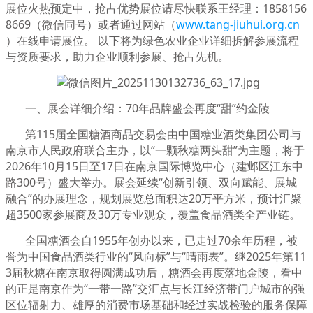
展位火热预定中，抢占优势展位请尽快联系王经理：1858156
8669（微信同号）或者通过网站（
www.tang-jiuhui.org.cn
）在线申请展位。 以下将为绿色农业企业详细拆解参展流程
与资质要求，助力企业顺利参展、抢占先机。
一、展会详细介绍：70年品牌盛会再度“甜”约金陵
第115届全国糖酒商品交易会由中国糖业酒类集团公司与
南京市人民政府联合主办，以“一颗秋糖两头甜”为主题，将于
2026年10月15日至17日在南京国际博览中心（建邺区江东中
路300号）盛大举办。展会延续“创新引领、双向赋能、展城
融合”的办展理念，规划展览总面积达20万平方米，预计汇聚
超3500家参展商及30万专业观众，覆盖食品酒类全产业链。
全国糖酒会自1955年创办以来，已走过70余年历程，被
誉为中国食品酒类行业的“风向标”与“晴雨表”。继2025年第11
3届秋糖在南京取得圆满成功后，糖酒会再度落地金陵，看中
的正是南京作为“一带一路”交汇点与长江经济带门户城市的强
区位辐射力、雄厚的消费市场基础和经过实战检验的服务保障