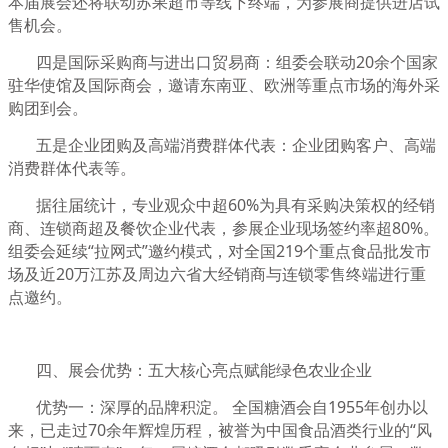
本届展会还将联动苏果超市等线下终端，为参展商提供进店试
售机会。
四是国际采购商与进出口贸易商：组委会联动20余个国家
驻华使馆及国际商会，邀请东南亚、欧洲等重点市场的海外采
购团到会。
五是企业团购及高端消费群体代表：企业团购客户、高端
消费群体代表等。
据往届统计，专业观众中超60%为具有采购决策权的经销
商、连锁商超及餐饮企业代表，参展企业现场签约率超80%。
组委会延续“拉网式”邀约模式，对全国219个重点食品批发市
场及近20万江苏及周边六省大经销商与连锁零售终端进行重
点邀约。
四、展会优势：五大核心亮点赋能绿色农业企业
优势一：深厚的品牌积淀。 全国糖酒会自1955年创办以
来，已走过70余年辉煌历程，被誉为中国食品酒类行业的“风